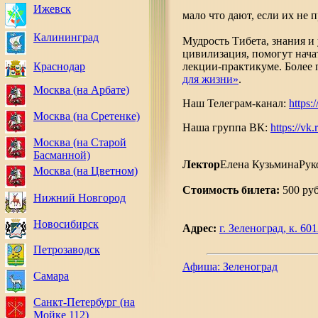
Ижевск
мало что дают, если их не 
Калининград
Мудрость Тибета, знания и
цивилизация, помогут нача
лекции-практикуме.
Более 
Краснодар
для жизни»
.
Москва (на Арбате)
Наш
Телеграм-канал:
https:
Москва (на Сретенке)
Наша группа ВК:
https://vk
Москва (на Старой
Басманной)
Лектор
Елена Кузьмина
Рук
Москва (на Цветном)
Стоимость билета:
500 руб
Нижний Новгород
Новосибирск
Адрес:
г. Зеленоград, к. 60
Петрозаводск
Афиша: Зеленоград
Самара
Санкт-Петербург (на
Мойке 112)