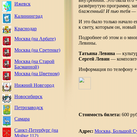
внутренний. Это была его 
Ижевск
развёрнутую программу, з
блаженный! И пью тебя — 
Калининград
И это было только начало е
к свету, которым он, новый
Краснодар
Подробнее об этом и о мно
Москва (на Арбате)
Левины.
Москва (на Сретенке)
Татьяна Левина
— культу
Сергей Левин
— композито
Москва (на Старой
Басманной)
Информация по телефону +
Москва (на Цветном)
Нижний Новгород
Новосибирск
Петрозаводск
Стоимость билета:
600 руб
Самара
Санкт-Петербург (на
Адрес:
Москва, Большой Су
Мойке 112)