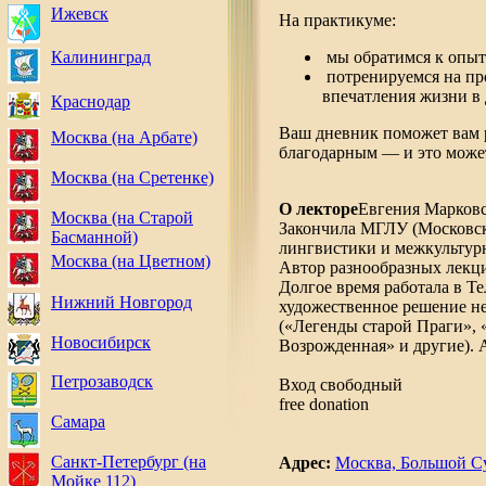
Ижевск
На практикуме:
мы обратимся к опыт
Калининград
потренируемся на про
впечатления жизни в
Краснодар
Ваш дневник поможет вам р
Москва (на Арбате)
благодарным — и это может
Москва (на Сретенке)
О лекторе
Евгения Марков
Москва (на Старой
Закончила МГЛУ (Московск
Басманной)
лингвистики и межкультур
Москва (на Цветном)
Автор разнообразных лекци
Долгое время работала в 
Нижний Новгород
художественное решение н
(«Легенды старой Праги», 
Новосибирск
Возрожденная» и другие). 
Петрозаводск
Вход свободный
free donation
Самара
Санкт-Петербург (на
Адрес:
Москва, Большой Су
Мойке 112)